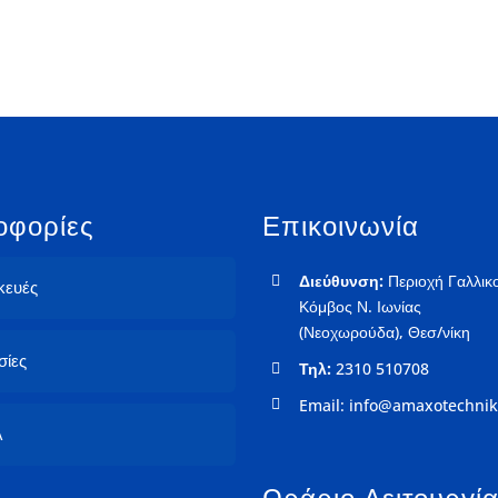
οφορίες
Επικοινωνία
Διεύθυνση:
Περιοχή Γαλλικ
κευές
Κόμβος Ν. Ιωνίας
(Νεοχωρούδα), Θεσ/νίκη
σίες
Τηλ:
2310 510708
Email:
info@amaxotechnik
λ
Ωράριο Λειτουργί